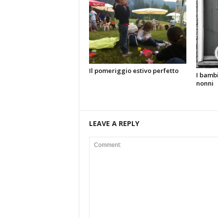
Il pomeriggio estivo perfetto
I bambi
nonni
LEAVE A REPLY