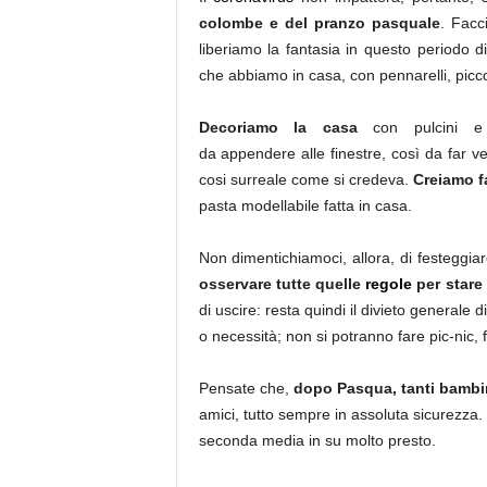
colombe e del pranzo pasquale
. Facc
liberiamo la fantasia in questo periodo d
che abbiamo in casa, con pennarelli, piccole 
Decoriamo la casa
con pulcini e 
da appendere alle finestre, così da far ve
cosi surreale come si credeva.
Creiamo fa
pasta modellabile fatta in casa.
Non dimentichiamoci, allora, di festeggi
osservare tutte quelle
regole
per stare 
di uscire: resta quindi il divieto generale
o necessità; non si potranno fare pic-nic, fe
Pensate che,
dopo Pasqua, tanti bambi
amici, tutto sempre in assoluta sicurezza.
seconda media in su molto presto.