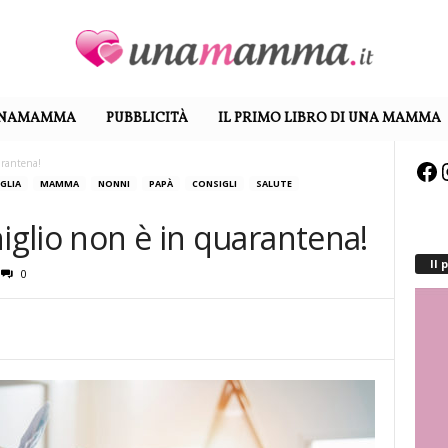
UNAMAMMA
PUBBLICITÀ
IL PRIMO LIBRO DI UNA MAMMA
arantena!
Fa
GLIA
MAMMA
NONNI
PAPÀ
CONSIGLI
SALUTE
niglio non è in quarantena!
Il
0