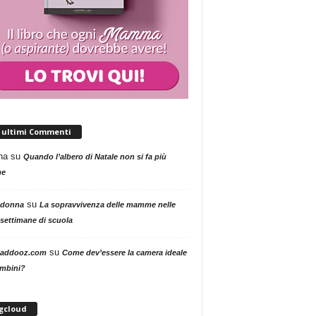
i ultimi Commenti
na
su
Quando l’albero di Natale non si fa più
me
su
 donna
La sopravvivenza delle mamme nelle
settimane di scuola
su
addooz.com
Come dev’essere la camera ideale
ambini?
gcloud