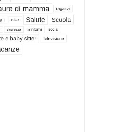
aure di mamma
ragazzi
Salute
Scuola
ali
relax
Sintomi
social
o
sicurezza
e e baby sitter
Televisione
acanze