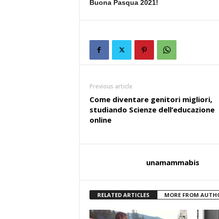
B
uona Pasqua 2021!
Previous article
Come diventare genitori migliori,
studiando Scienze dell’educazione
online
unamammabis
RELATED ARTICLES
MORE FROM AUTH