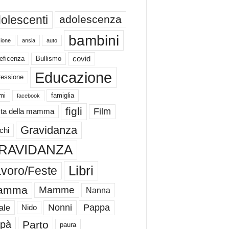
olescenti
adolescenza
bambini
ione
ansia
auto
eficenza
Bullismo
covid
Educazione
ressione
mi
famiglia
facebook
figli
Film
ta della mamma
Gravidanza
chi
RAVIDANZA
Libri
voro/Feste
amma
Mamme
Nanna
Nonni
Pappa
ale
Nido
Parto
pà
paura