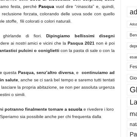
iamo festa, perché
Pasqua
vuol dire “
rinascita
” e, quindi,
ad
i reclusione forzata, colorando delle uova sode con quello
stoffe, fili colorati o colori naturali.
Adoz
Ben
ghirlande di fiori.
Dipingiamo bellissimi disegni
dere ai nostri amici e vicini che la
Pasqua 2021
non è poi
dep
ntastici pulcini o coniglietti
con la pasta di sale o con la
esa
Fes
are questa
Pasqua, senz’altro diversa
, e
continuiamo ad
Gio
in salute
, anche se ci sarà bel tempo e saremo tutti tentati
 di lasciare la propria abitazione, se non per assoluta urgenza
G
stini o simili.
La
ni potranno finalmente tornare a
scuola
e rivedere i loro
m
 Speriamo sia possibile anche per chi frequenta dalla
nat
Pa