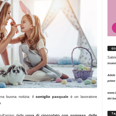
Gl
Sabri
insie
Adele
prime 
www.l
una buona notizia: il
coniglio
pasquale
è un lavoratore
dei b
a.
Ta
ll’arrivo delle
uova di cioccolato con sorpresa, delle