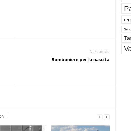
P
reg
Sen
Tat
V
Next article
Bomboniere per la nascita
OR