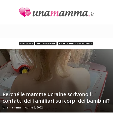
U
n
a
M
a
ADOZIONE
FECONDAZIONE
RICERCA DELLA GRAVIDANZA
m
m
a
Perché le mamme ucraine scrivono i
contatti dei familiari sui corpi dei bambini?
unamamma
-
Aprile 6, 2022