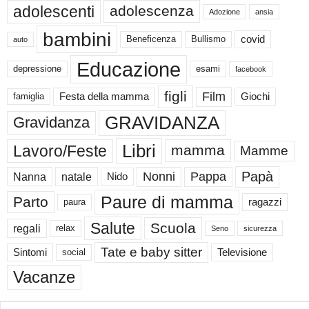
adolescenti
adolescenza
Adozione
ansia
bambini
Beneficenza
Bullismo
covid
auto
Educazione
depressione
esami
facebook
figli
Film
famiglia
Festa della mamma
Giochi
GRAVIDANZA
Gravidanza
Libri
Lavoro/Feste
mamma
Mamme
Papà
Nonni
Pappa
Nanna
natale
Nido
Paure di mamma
Parto
paura
ragazzi
Salute
Scuola
regali
relax
Seno
sicurezza
Tate e baby sitter
Sintomi
social
Televisione
Vacanze