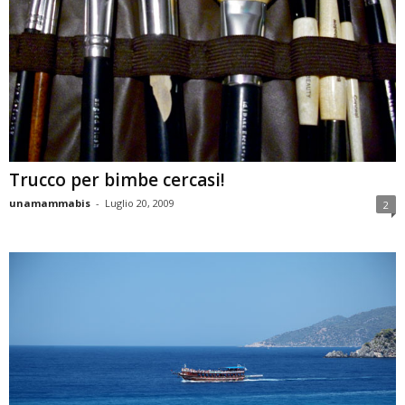
Trucco per bimbe cercasi!
unamammabis
-
Luglio 20, 2009
2