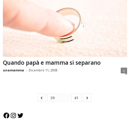
Quando papà e mamma si separano
unamamma
-
Dicembre 11, 2008
2
39
40
41
Facebook
Instagram
Twitter