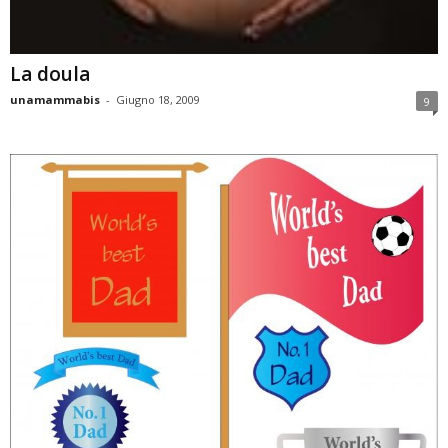
La doula
unamammabis
-
Giugno 18, 2009
9