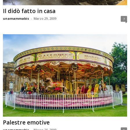
Il didò fatto in casa
unamammabis
-
Marzo 29, 2009
7
Palestre emotive
unamammabis
-
Marzo 25, 2009