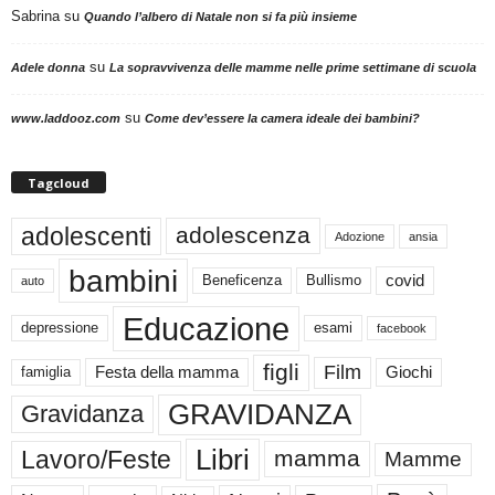
Sabrina
su
Quando l’albero di Natale non si fa più insieme
su
Adele donna
La sopravvivenza delle mamme nelle prime settimane di scuola
su
www.laddooz.com
Come dev’essere la camera ideale dei bambini?
Tagcloud
adolescenti
adolescenza
Adozione
ansia
bambini
Beneficenza
Bullismo
covid
auto
Educazione
depressione
esami
facebook
figli
Film
famiglia
Festa della mamma
Giochi
GRAVIDANZA
Gravidanza
Libri
Lavoro/Feste
mamma
Mamme