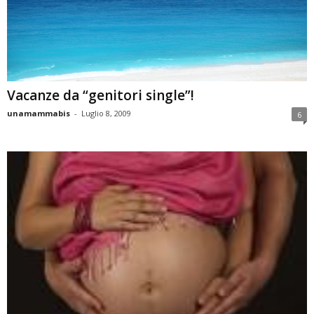
Vacanze da “genitori single”!
unamammabis
-
Luglio 8, 2009
6